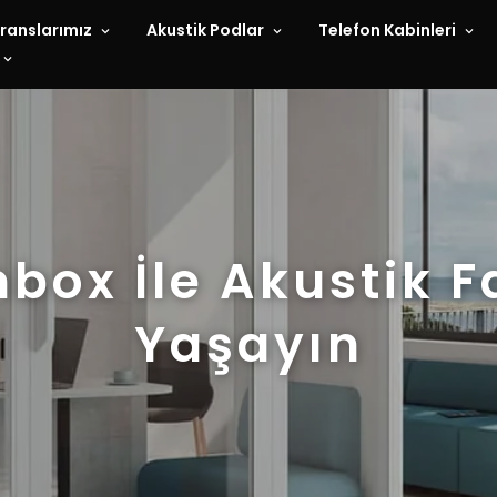
ranslarımız
Akustik Podlar
Telefon Kabinleri
box İle Akustik F
Yaşayın