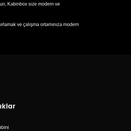
 olsun, Kabinbox size modern ve
e ağırlamak ve çalışma ortamınıza modern
ıklar
bini