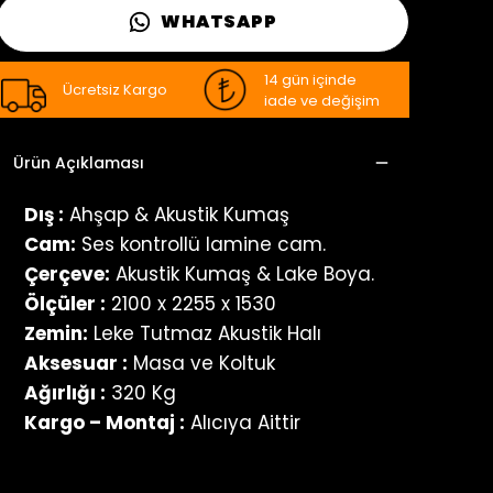
WHATSAPP
14 gün içinde
Ücretsiz Kargo
iade ve değişim
Ürün Açıklaması
Dış :
Ahşap & Akustik Kumaş
Cam:
Ses kontrollü lamine cam.
Çerçeve:
Akustik Kumaş & Lake Boya.
Ölçüler :
2100 x 2255 x 1530
Zemin:
Leke Tutmaz Akustik Halı
Aksesuar :
Masa ve Koltuk
Ağırlığı :
320 Kg
Kargo – Montaj :
Alıcıya Aittir