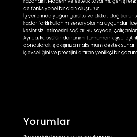
kazandırır. Modern ve estetik tasarımı, geniş r
de fonksiyonel bir alan oluşturur.
İş yerlerinde yoğun gürültü ve dikkat dağıtıcı uns
kadar farklı kullanım senaryolarına uygundur. İçer
kesintisiz iletilmesini sağlar. Bu sayede, çalışanl
Ayrıca, kapsülün donanımı tamamen kişiselleştirile
donatılarak iş akışınıza maksimum destek sunar. İst
işlevselliğini ve prestijini artıran yenilikçi bir çözü
Yorumlar
Bu ürün için henüz yorum yapılmamış.