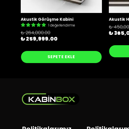
Akustik Görüşme Kabini
Akustik H
1 değerlendirme
₺ 450,00
₺ 264,000.00
₺ 365,
₺ 259,999.00
SEPETE EKLE