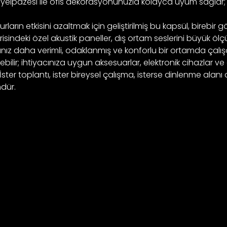
enk yelpazesi ile ofis dekorasyonunuzla kolayca uyum sağl
urların etkisini azaltmak için geliştirilmiş bu kapsül, birebi
isindeki özel akustik paneller, dış ortam seslerini büyük ölç
arınız daha verimli, odaklanmış ve konforlu bir ortamda çalışa
bilir; ihtiyacınıza uygun aksesuarlar, elektronik cihazlar ve
er toplantı, ister bireysel çalışma, isterse dinlenme alanı ol
mdür.