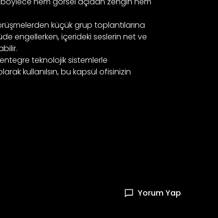
ar; böylece hem görsel açıdan zengin hem
r görüşmelerden küçük grup toplantılarına
üde engellerken, içerideki seslerin net ve
bilir.
 entegre teknolojik sistemlerle
arak kullanılsın, bu kapsül ofisinizin
Yorum Yap