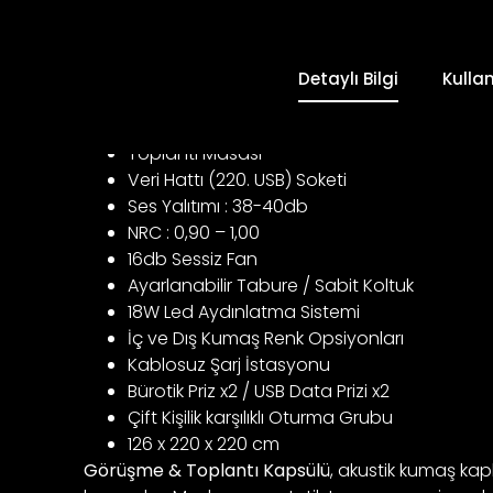
Detaylı Bilgi
Kulla
Toplantı Masası
Veri Hattı (220. USB) Soketi
Ses Yalıtımı : 38-40db
NRC : 0,90 – 1,00
16db Sessiz Fan
Ayarlanabilir Tabure / Sabit Koltuk
18W Led Aydınlatma Sistemi
İç ve Dış Kumaş Renk Opsiyonları
Kablosuz Şarj İstasyonu
Bürotik Priz x2 / USB Data Prizi x2
Çift Kişilik karşılıklı Oturma Grubu
126 x 220 x 220 cm
Görüşme & Toplantı Kapsülü
, akustik kumaş kap