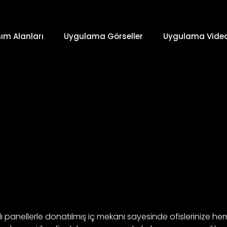
nım Alanları
Uygulama Görseller
Uygulama Video
lı panellerle donatılmış iç mekanı sayesinde ofislerinize hem