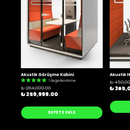
Akustik Görüşme Kabini
Akustik H
1 değerlendirme
₺ 450,00
₺ 264,000.00
₺ 365,
₺ 259,999.00
SEPETE EKLE