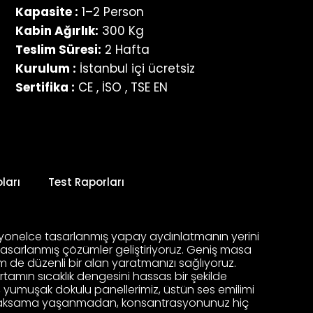
Kapasite :
1–2 Person
Kabin Ağırlık:
300 Kg
Teslim Süresi:
2 Hafta
Kurulum :
İstanbul içi ücretsiz
Sertifika :
CE , İSO , TSE EN
ları
Test Raporları
fesyonelce tasarlanmış yapay aydınlatmanın yerini
tasarlanmış çözümler geliştiriyoruz. Geniş masa
hem de düzenli bir alan yaratmanızı sağlıyoruz.
rtamın sıcaklık dengesini hassas bir şekilde
a, yumuşak dokulu panellerimiz, üstün ses emilimi
imde aksama yaşanmadan, konsantrasyonunuz hiç