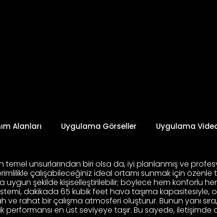
nım Alanları
Uygulama Görseller
Uygulama Video
ın temel unsurlarından biri olsa da, iyi planlanmış ve pro
lilikle çalışabileceğiniz ideal ortamı sunmak için özenle 
za uygun şekilde kişiselleştirilebilir; böylece hem konforlu 
istemi, dakikada 65 kübik feet hava taşıma kapasitesiyle, o
rah ve rahat bir çalışma atmosferi oluşturur. Bunun yanı sır
tik performansı en üst seviyeye taşır. Bu sayede, iletiş