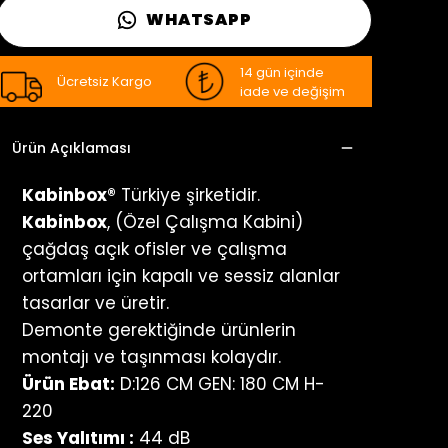
WHATSAPP
14 gün içinde
Ücretsiz Kargo
iade ve değişim
Ürün Açıklaması
Kabinbox®
Türkiye şirketidir.
Kabinbox
, (Özel Çalışma Kabini)
çağdaş açık ofisler ve çalışma
ortamları için kapalı ve sessiz alanlar
tasarlar ve üretir.
Demonte gerektiğinde ürünlerin
montajı ve taşınması kolaydır.
Ürün Ebat:
D:126 CM GEN: 180 CM H-
220
Ses Yalıtımı :
44 dB