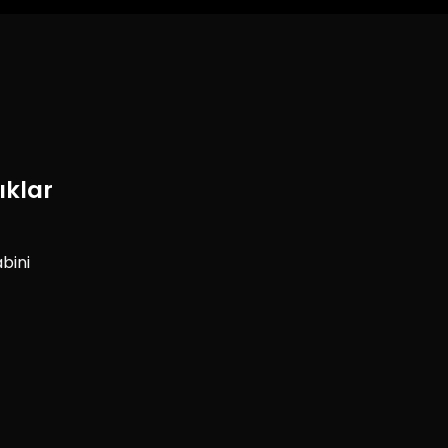
ıklar
bini