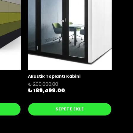
Akustik Toplantı Kabini
Çalış
₺ 200,000.00
₺ 167
₺ 189,499.00
₺ 16
SEPETE EKLE