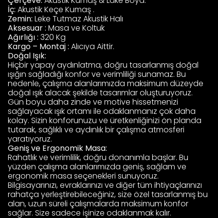
Çerçeve:
Akustik Kumaş & Lake Boya.
İç:
Akustik Keçe Kumaş .
Zemin:
Leke Tutmaz Akustik Halı
Aksesuar :
Masa ve Koltuk
Ağırlığı :
320 Kg
Kargo – Montaj :
Alıcıya Aittir.
Doğal Işık:
Hiçbir yapay aydınlatma, doğru tasarlanmış doğal
ışığın sağladığı konfor ve verimliliği sunamaz. Bu
nedenle, çalışma alanlarımızda maksimum düzeyde
doğal ışık alacak şekilde tasarımlar oluşturuyoruz.
Gün boyu daha zinde ve motive hissetmenizi
sağlayacak ışık ortamı ile odaklanmanız çok daha
kolay. Sizin konforunuzu ve üretkenliğinizi ön planda
tutarak, sağlıklı ve aydınlık bir çalışma atmosferi
yaratıyoruz.
Geniş ve Ergonomik Masa:
Rahatlık ve verimlilik, doğru donanımla başlar. Bu
yüzden çalışma alanlarımızda geniş, sağlam ve
ergonomik masa seçenekleri sunuyoruz.
Bilgisayarınızı, evraklarınızı ve diğer tüm ihtiyaçlarınızı
rahatça yerleştirebileceğiniz, size özel tasarlanmış bu
alan, uzun süreli çalışmalarda maksimum konfor
sağlar. Size sadece işinize odaklanmak kalır.